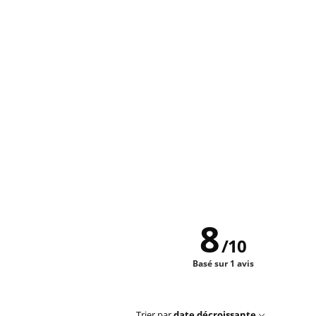
8
/
10
Basé sur 1 avis
Trier par
date décroissante