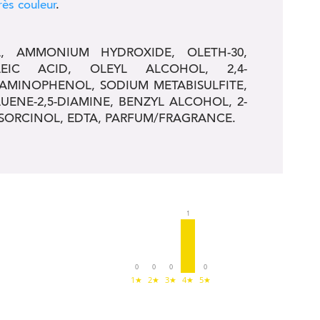
ès couleur
.
, AMMONIUM HYDROXIDE, OLETH-30,
LEIC ACID, OLEYL ALCOHOL, 2,4-
MINOPHENOL, SODIUM METABISULFITE,
UENE-2,5-DIAMINE, BENZYL ALCOHOL, 2-
SORCINOL, EDTA, PARFUM/FRAGRANCE.
1
0
0
0
0
1★
2★
3★
4★
5★