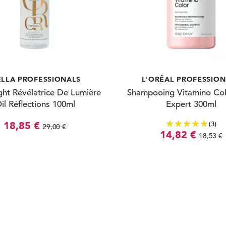
LLA PROFESSIONALS
L'ORÉAL PROFESSIO
ght Révélatrice De Lumière
Shampooing Vitamino Col
il Réflections 100ml
Expert 300ml
(3)
18,85 €
29,00 €
14,82 €
18,53 €