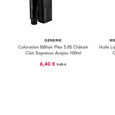
GENERIK
WE
Coloration BBhair Plex 5.85 Châtain
Huile Li
Clair Expresso Acajou 100ml
O
6,40 €
9,85 €