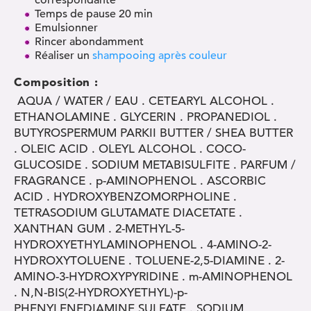
correspondante
Temps de pause 20 min
Emulsionner
Rincer abondamment
Réaliser un
shampooing après couleur
Composition :
AQUA / WATER / EAU . CETEARYL ALCOHOL .
ETHANOLAMINE . GLYCERIN . PROPANEDIOL .
BUTYROSPERMUM PARKII BUTTER / SHEA BUTTER
. OLEIC ACID . OLEYL ALCOHOL . COCO-
GLUCOSIDE . SODIUM METABISULFITE . PARFUM /
FRAGRANCE . p-AMINOPHENOL . ASCORBIC
ACID . HYDROXYBENZOMORPHOLINE .
TETRASODIUM GLUTAMATE DIACETATE .
XANTHAN GUM . 2-METHYL-5-
HYDROXYETHYLAMINOPHENOL . 4-AMINO-2-
HYDROXYTOLUENE . TOLUENE-2,5-DIAMINE . 2-
AMINO-3-HYDROXYPYRIDINE . m-AMINOPHENOL
. N,N-BIS(2-HYDROXYETHYL)-p-
PHENYLENEDIAMINE SULFATE . SODIUM