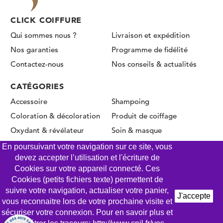
CLICK COIFFURE
Qui sommes nous ?
Livraison et expédition
Nos garanties
Programme de fidélité
Contactez-nous
Nos conseils & actualités
CATÉGORIES
Accessoire
Shampoing
Coloration & décoloration
Produit de coiffage
Oxydant & révélateur
Soin & masque
Permanente & Lissage
En poursuivant votre navigation sur ce site, vous
devez accepter l’utilisation et l'écriture de
Cookies sur votre appareil connecté. Ces
Cookies (petits fichiers texte) permettent de
© CLICK COIFFURE 2026 - Tous droits réservés
suivre votre navigation, actualiser votre panier,
J'accepte
vous reconnaitre lors de votre prochaine visite et
Mentions légales
Conditions Générales de Vente
sécuriser votre connexion. Pour en savoir plus et
Gestion des Cookies
Politique de confidentialité