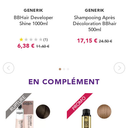
GENERIK
GENERIK
BBHair Developer
Shampooing Après
Shine 1000ml
Décoloration BBhair
500ml
(1)
17,15 €
24,50 €
6,38 €
11,60 €
EN COMPLÉMENT
RUPTURE
PROMO