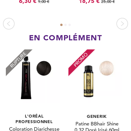
6,30 €
18,75 €
9,00 €
25,00 €
EN COMPLÉMENT
RUPTURE
PROMO
L'ORÉAL
GENERIK
PROFESSIONNEL
Patine BBhair Shine
Coloration Diarichesse
0.32 Doré Irisé 60ml