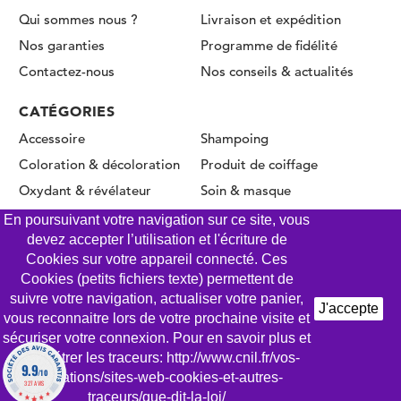
Qui sommes nous ?
Livraison et expédition
Nos garanties
Programme de fidélité
Contactez-nous
Nos conseils & actualités
CATÉGORIES
Accessoire
Shampoing
Coloration & décoloration
Produit de coiffage
Oxydant & révélateur
Soin & masque
Permanente & Lissage
En poursuivant votre navigation sur ce site, vous
devez accepter l’utilisation et l'écriture de
Cookies sur votre appareil connecté. Ces
Cookies (petits fichiers texte) permettent de
© CLICK COIFFURE 2026 - Tous droits réservés
suivre votre navigation, actualiser votre panier,
J'accepte
vous reconnaitre lors de votre prochaine visite et
Mentions légales
Conditions Générales de Vente
sécuriser votre connexion. Pour en savoir plus et
Gestion des Cookies
Politique de confidentialité
paramétrer les traceurs: http://www.cnil.fr/vos-
9.9
/10
obligations/sites-web-cookies-et-autres-
AJOUTER AU PANIER
327 AVIS
traceurs/que-dit-la-loi/