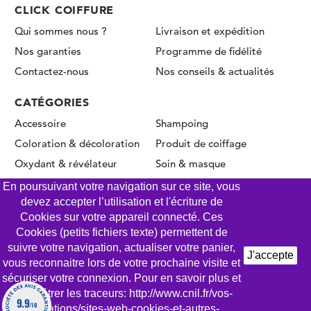
CLICK COIFFURE
Qui sommes nous ?
Livraison et expédition
Nos garanties
Programme de fidélité
Contactez-nous
Nos conseils & actualités
CATÉGORIES
Accessoire
Shampoing
Coloration & décoloration
Produit de coiffage
Oxydant & révélateur
Soin & masque
Permanente & Lissage
En poursuivant votre navigation sur ce site, vous
devez accepter l’utilisation et l'écriture de
Cookies sur votre appareil connecté. Ces
Cookies (petits fichiers texte) permettent de
© CLICK COIFFURE 2026 - Tous droits réservés
suivre votre navigation, actualiser votre panier,
J'accepte
vous reconnaitre lors de votre prochaine visite et
Mentions légales
Conditions Générales de Vente
sécuriser votre connexion. Pour en savoir plus et
Gestion des Cookies
Politique de confidentialité
paramétrer les traceurs: http://www.cnil.fr/vos-
9.9
/10
obligations/sites-web-cookies-et-autres-