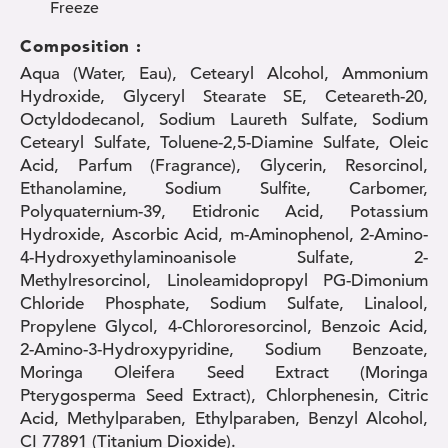
Freeze
Composition :
Aqua (Water, Eau), Cetearyl Alcohol, Ammonium
Hydroxide, Glyceryl Stearate SE, Ceteareth-20,
Octyldodecanol, Sodium Laureth Sulfate, Sodium
Cetearyl Sulfate, Toluene-2,5-Diamine Sulfate, Oleic
Acid, Parfum (Fragrance), Glycerin, Resorcinol,
Ethanolamine, Sodium Sulfite, Carbomer,
Polyquaternium-39, Etidronic Acid, Potassium
Hydroxide, Ascorbic Acid, m-Aminophenol, 2-Amino-
4-Hydroxyethylaminoanisole Sulfate, 2-
Methylresorcinol, Linoleamidopropyl PG-Dimonium
Chloride Phosphate, Sodium Sulfate, Linalool,
Propylene Glycol, 4-Chlororesorcinol, Benzoic Acid,
2-Amino-3-Hydroxypyridine, Sodium Benzoate,
Moringa Oleifera Seed Extract (Moringa
Pterygosperma Seed Extract), Chlorphenesin, Citric
Acid, Methylparaben, Ethylparaben, Benzyl Alcohol,
CI 77891 (Titanium Dioxide).