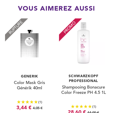
VOUS AIMEREZ AUSSI
RUPTURE
PROMO
SCHWARZKOPF
GENERIK
PROFESSIONAL
Color Mask Gris
Shampooing Bonacure
Générik 40ml
Color Freeze PH 4.5 1L
(1)
(1)
3,44 €
4,05 €
28,60 €
44,00 €