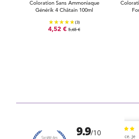
Coloration Sans Ammoniaque
Colorat
Générik 4 Châtain 100ml
Fo
(3)
4,52 €
5,65 €