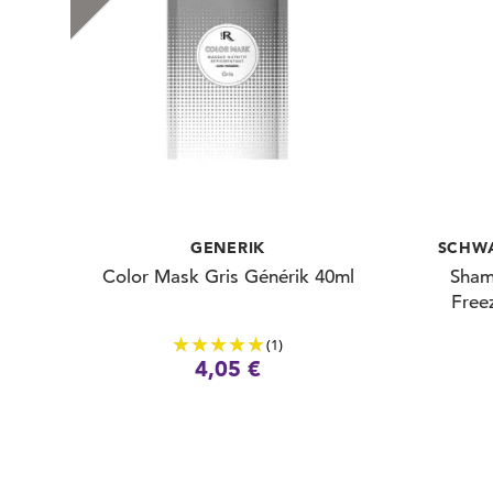
GENERIK
SCHWA
Color Mask Gris Générik 40ml
Sham
Free
(1)
4,05 €