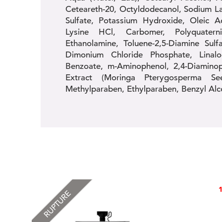
Ceteareth-20, Octyldodecanol, Sodium Lau
Sulfate, Potassium Hydroxide, Oleic Ac
Lysine HCl, Carbomer, Polyquaterni
Ethanolamine, Toluene-2,5-Diamine Sulf
Dimonium Chloride Phosphate, Linalo
Benzoate, m-Aminophenol, 2,4-Diamino
Extract (Moringa Pterygosperma See
Methylparaben, Ethylparaben, Benzyl Alco
RUPTURE