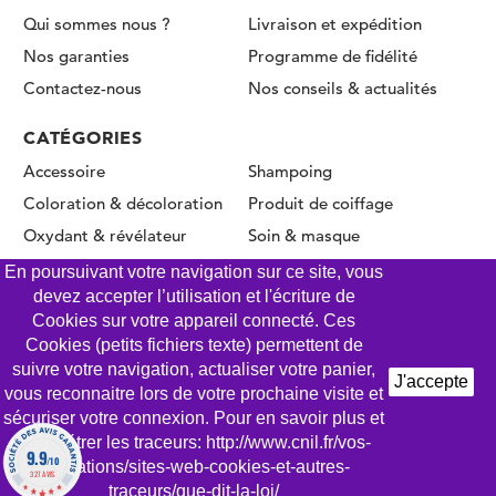
Qui sommes nous ?
Livraison et expédition
Nos garanties
Programme de fidélité
Contactez-nous
Nos conseils & actualités
CATÉGORIES
Accessoire
Shampoing
Coloration & décoloration
Produit de coiffage
Oxydant & révélateur
Soin & masque
Permanente & Lissage
En poursuivant votre navigation sur ce site, vous
devez accepter l’utilisation et l'écriture de
Cookies sur votre appareil connecté. Ces
Cookies (petits fichiers texte) permettent de
© CLICK COIFFURE 2026 - Tous droits réservés
suivre votre navigation, actualiser votre panier,
J'accepte
vous reconnaitre lors de votre prochaine visite et
Mentions légales
Conditions Générales de Vente
sécuriser votre connexion. Pour en savoir plus et
Gestion des Cookies
Politique de confidentialité
paramétrer les traceurs: http://www.cnil.fr/vos-
9.9
/10
obligations/sites-web-cookies-et-autres-
AJOUTER AU PANIER
327 AVIS
traceurs/que-dit-la-loi/