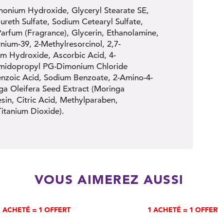
monium Hydroxide, Glyceryl Stearate SE,
reth Sulfate, Sodium Cetearyl Sulfate,
Parfum (Fragrance), Glycerin, Ethanolamine,
ium-39, 2-Methylresorcinol, 2,7-
um Hydroxide, Ascorbic Acid, 4-
eamidopropyl PG-Dimonium Chloride
enzoic Acid, Sodium Benzoate, 2-Amino-4-
ga Oleifera Seed Extract (Moringa
in, Citric Acid, Methylparaben,
Titanium Dioxide).
VOUS AIMEREZ AUSSI
1 ACHETÉ = 1 OFFERT
1 ACHETÉ = 1 OFFER