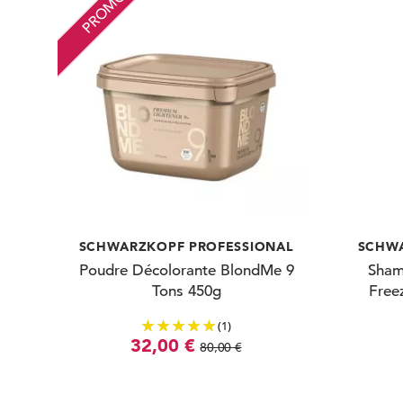
PROMO
SCHWARZKOPF PROFESSIONAL
SCHWA
Poudre Décolorante BlondMe 9
Sham
Tons 450g
Free
(1)
32,00 €
80,00 €