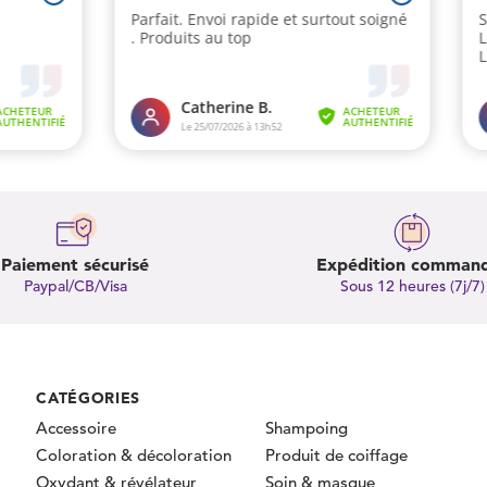
Paiement sécurisé
Expédition comman
Paypal/CB/Visa
Sous 12 heures (7j/7)
CATÉGORIES
Accessoire
Shampoing
Coloration & décoloration
Produit de coiffage
Oxydant & révélateur
Soin & masque