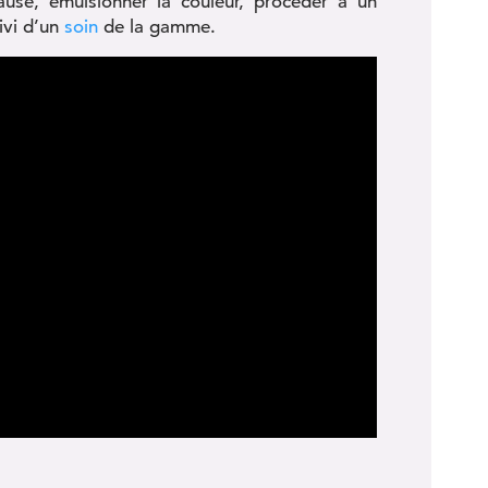
e, émulsionner la couleur, procéder à un
ivi d’un
soin
de la gamme.