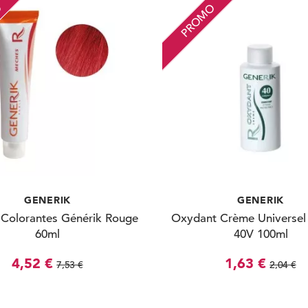
O
PROMO
GENERIK
GENERIK
Colorantes Générik Rouge
Oxydant Crème Universel
60ml
40V 100ml
4,52 €
1,63 €
7,53 €
2,04 €