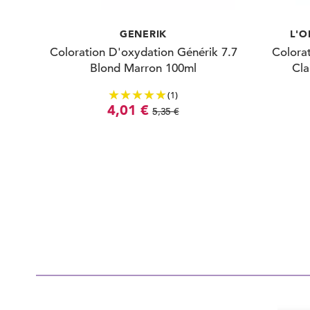
GENERIK
L'O
Coloration D'oxydation Générik 7.7
Colorat
Blond Marron 100ml
Cla
(1)
4,01 €
5,35 €