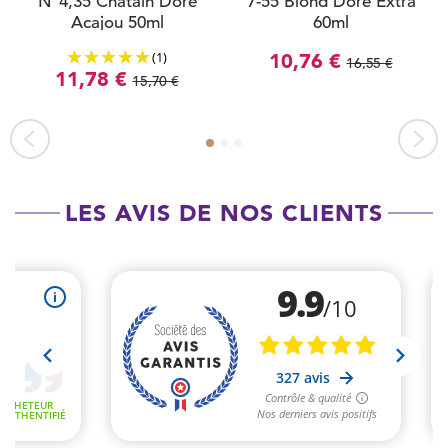
N°4,35 Châtain Doré
7-55 Blond Doré Extra
Acajou 50ml
60ml
(1)
10,76 €
16,55 €
11,78 €
15,70 €
LES AVIS DE NOS CLIENTS