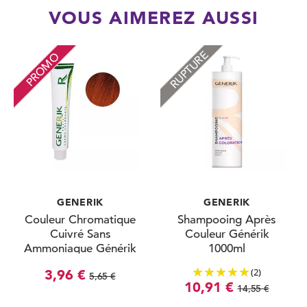
VOUS AIMEREZ AUSSI
RUPTURE
PROMO
GENERIK
GENERIK
Couleur Chromatique
Shampooing Après
Cuivré Sans
Couleur Générik
Ammoniaque Générik
1000ml
100ml
(2)
3,96 €
5,65 €
10,91 €
14,55 €