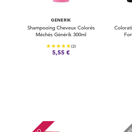
GENERIK
Shampooing Cheveux Colorés
Colorat
Méchés Générik 300ml
Fon
(2)
5,55 €