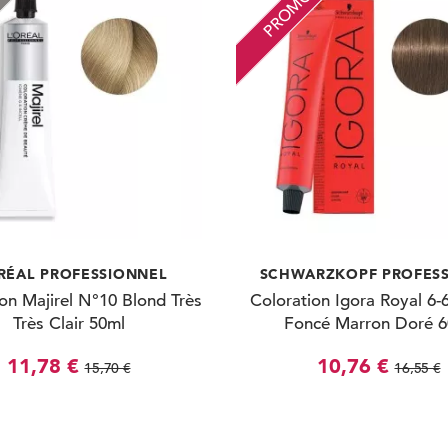
RE
PROMO
RÉAL PROFESSIONNEL
SCHWARZKOPF PROFES
on Majirel N°10 Blond Très
Coloration Igora Royal 6-
Très Clair 50ml
Foncé Marron Doré 
11,78 €
10,76 €
15,70 €
16,55 €