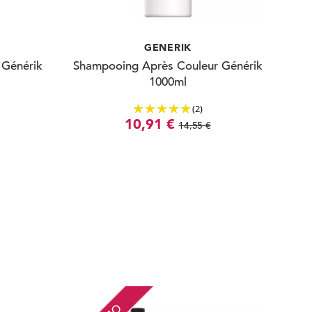
GENERIK
 Générik
Shampooing Après Couleur Générik
1000ml
(2)
10,91 €
14,55 €