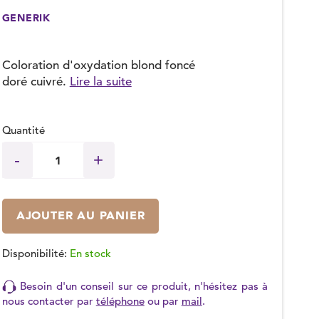
GENERIK
Coloration d'oxydation blond foncé
doré cuivré.
Lire la suite
Quantité
AJOUTER AU PANIER
Disponibilité:
En stock
Besoin d'un conseil sur ce produit, n'hésitez pas à
nous contacter par
téléphone
ou par
mail
.