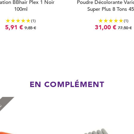
ation BBhair Plex 1 Noir
Poudre Décolorante Vari
100ml
Super Plus 8 Tons 4
(1)
(1)
5,91 €
31,00 €
9,85 €
77,50 €
EN COMPLÉMENT
RE