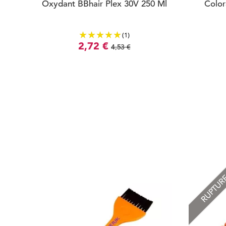
Oxydant BBhair Plex 30V 250 Ml
Color
(1)
2,72 €
4,53 €
RUPTU