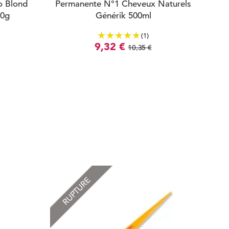
o Blond
Permanente N°1 Cheveux Naturels
50g
Générik 500ml
(1)
9,32 €
10,35 €
RUPTURE