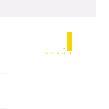
1
0
0
0
0
1★
2★
3★
4★
5★