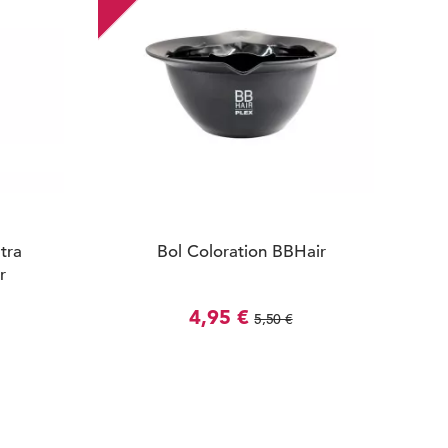
tra
Bol Coloration BBHair
r
4,95 €
5,50 €