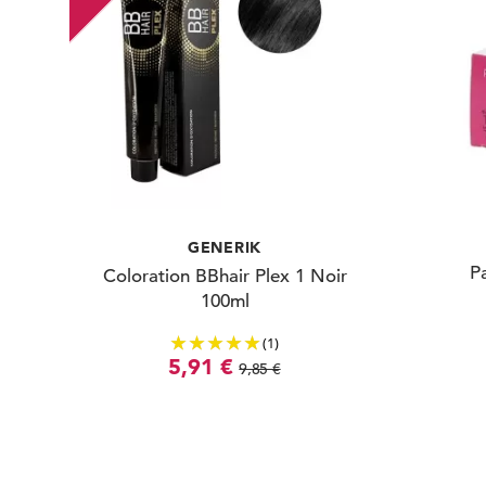
GENERIK
P
Coloration BBhair Plex 1 Noir
100ml
(1)
5,91 €
9,85 €