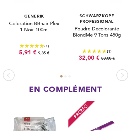
SCHWARZKOPF
GENERIK
PROFESSIONAL
Coloration BBhair Plex
Poudre Décolorante
1 Noir 100ml
BlondMe 9 Tons 450g
(1)
(1)
5,91 €
9,85 €
32,00 €
80,00 €
EN COMPLÉMENT
PROMO