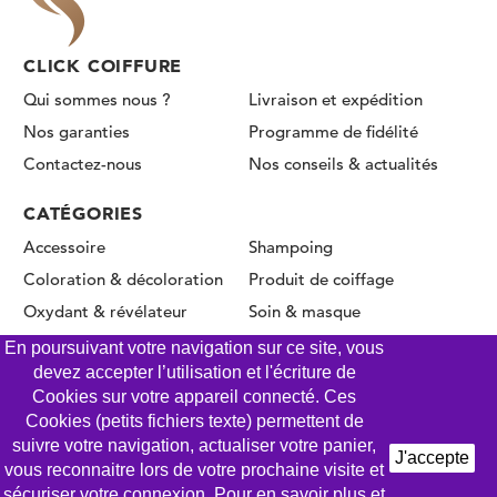
CLICK COIFFURE
Qui sommes nous ?
Livraison et expédition
Nos garanties
Programme de fidélité
Contactez-nous
Nos conseils & actualités
CATÉGORIES
Accessoire
Shampoing
Coloration & décoloration
Produit de coiffage
Oxydant & révélateur
Soin & masque
Permanente & Lissage
En poursuivant votre navigation sur ce site, vous
devez accepter l’utilisation et l'écriture de
Cookies sur votre appareil connecté. Ces
Cookies (petits fichiers texte) permettent de
© CLICK COIFFURE 2026 - Tous droits réservés
suivre votre navigation, actualiser votre panier,
J'accepte
vous reconnaitre lors de votre prochaine visite et
Mentions légales
Conditions Générales de Vente
sécuriser votre connexion. Pour en savoir plus et